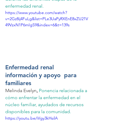
enfermedad renal.
https://www.youtube.com/watch?
v=2Gz8ij4FuLg&list=PLe3UaPyRXEnE8xZU21V
49VzxN1P6mIgS9&index=6&t=139s
Enfermedad renal 
información y apoyo  para 
familiares  
Melinda Evelyn
, 
Ponencia relacionada a 
cómo enfrentar la enfermedad en el 
núcleo familiar, ayudados de recursos 
disponibles para la comunidad.
https://youtu.be/iVgy3kHsilA