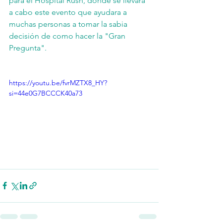
para el Hospital Rush, donde se llevara 
a cabo este evento que ayudara a 
muchas personas a tomar la sabia 
decisión de como hacer la "Gran 
Pregunta".
https://youtu.be/fvrMZTX8_HY?
si=44e0G7BCCCK40a73