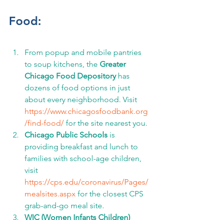
Food:
From popup and mobile pantries 
to soup kitchens, the 
Greater 
Chicago Food Depository
 has 
dozens of food options in just 
about every neighborhood. Visit 
https://www.chicagosfoodbank.org
/find-food/
 for the site nearest you.
Chicago Public Schools
 is 
providing breakfast and lunch to 
families with school-age children, 
visit 
https://cps.edu/coronavirus/Pages/
mealsites.aspx
 for the closest CPS 
grab-and-go meal site.
WIC (Women Infants Children)