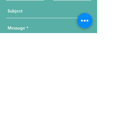
Send Your Message
215 W. Illinois St, Suite 1C
Chicago, IL 60654