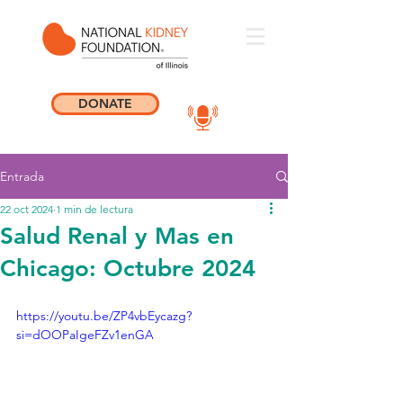
DONATE
Entrada
22 oct 2024
1 min de lectura
Salud Renal y Mas en
Chicago: Octubre 2024
https://youtu.be/ZP4vbEycazg?
si=dOOPaIgeFZv1enGA