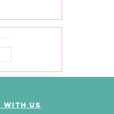
ivision Chicago:
trevista sobre Viviendo
n Enfermedad Renal y
asplante
 with us