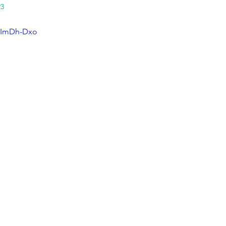
23
zgImDh-Dxo