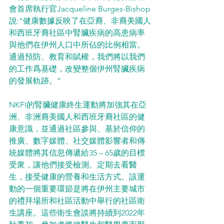
會首席執行官Jacqueline Burges-Bishop
說:“健康數據反映了在亞裔、非裔美國人
和西班牙裔社區中腎臟疾病的高患病率
與他們在伊州人口中所佔的比例相當。
通過預防、教育和賦權，我們將以我們
的工作爲基礎，改變整個伊州腎臟疾病
的發展軌跡。”
NKFI的腎臟健康終生運動將加強其在亞
洲、非洲裔美國人和西班牙裔社區的健
康意識，並通過社區參與、基於信仰的
推廣、數字媒體、社交媒體影響者和傳
統媒體將其信息傳遞給35 – 65歲的目標
受衆，讓他們接受檢測。定期去看醫
生，接受健康的營養和生活方式。該運
動的一個重要環節是將在伊州主要城市
的禮拜場所和社區活動中舉行的社區衛
生講座。這些衛生會談將持續到2022年