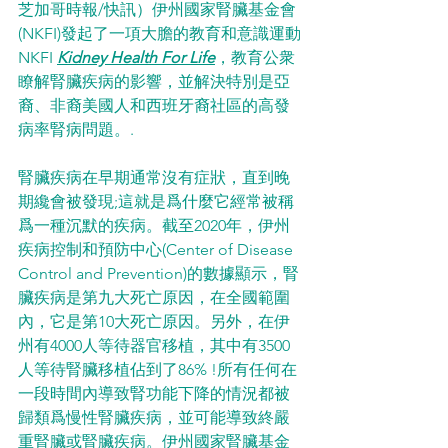
芝加哥時報/快訊）伊州國家腎臟基金會
(NKFI)發起了一項大膽的教育和意識運動
NKFI 
Kidney Health For Life
，教育公衆
瞭解腎臟疾病的影響，並解決特別是亞
裔、非裔美國人和西班牙裔社區的高發
病率腎病問題。.
腎臟疾病在早期通常沒有症狀，直到晚
期纔會被發現;這就是爲什麼它經常被稱
爲一種沉默的疾病。截至2020年，伊州
疾病控制和預防中心(Center of Disease 
Control and Prevention)的數據顯示，腎
臟疾病是第九大死亡原因，在全國範圍
內，它是第10大死亡原因。另外，在伊
州有4000人等待器官移植，其中有3500
人等待腎臟移植佔到了86% !所有任何在
一段時間內導致腎功能下降的情況都被
歸類爲慢性腎臟疾病，並可能導致終嚴
重腎臟或腎臟疾病。伊州國家腎臟基金